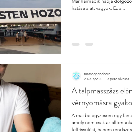
Már harmadik napja dolgozo
hatása alatt vagyok. Ez a...
massageandcore
2023. ápr. 2.
3 perc olvasás
A talpmasszázs előn
vérnyomásra gyakor
A mai bejegyzésem egy fantas
amely nem csak az állómunká
felfrissülést, hanem rendszer