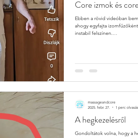
Core izmok és core s
Ebben a rövid videóban bemu
ahogy egyfajta izomfűzőkén
instabil felszínen.
https://youtube.com/shorts
massageandcore
2025. febr. 27.
1 perc olvasá
A hegkezelésről
Gondoltátok volna, hogy a 