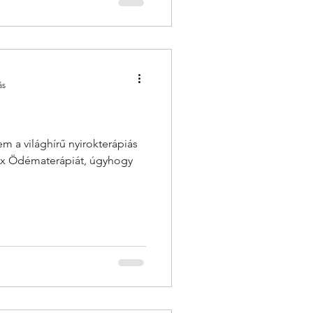
ás
 a világhírű nyirokterápiás
lex Ödématerápiát, úgyhogy