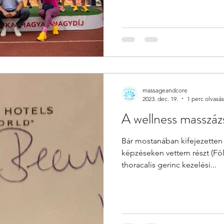
egynapos versenyen - amely n
előtt. Vannak, akik Párizsig 
olyanok is, akik még megjár
egy-egy verseny erejéig. Ko
rendelkezésre álltunk, hogy 
massageandcore
2023. dec. 19.
1 perc olvasás
A wellness masszázs
Bár mostanában kifejezett
képzéseken vettem részt (Föl
thoracalis gerinc kezelési...