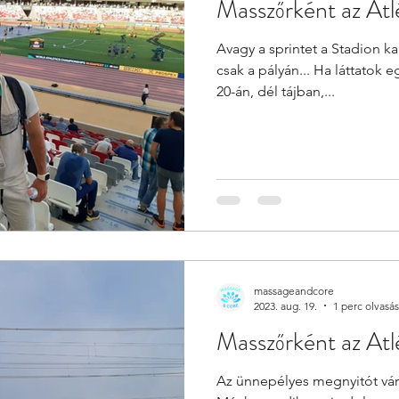
Masszőrként az Atl
Avagy a sprintet a Stadion kar
csak a pályán... Ha láttatok 
20-án, dél tájban,...
massageandcore
2023. aug. 19.
1 perc olvasás
Masszőrként az Atlé
Az ünnepélyes megnyitót vár