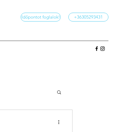
Időpontot foglalok!
+36305293431