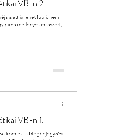
étikai VB-n 2.
éja alatt is lehet futni, nem
egy piros mellényes masszőrt,
tikai VB-n 1.
va írom ezt a blogbejegyzést.