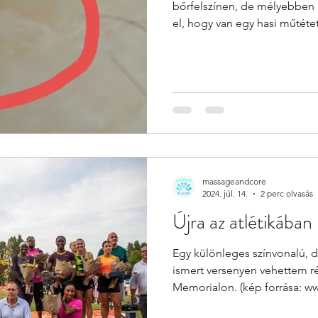
bőrfelszínen, de mélyebben i
el, hogy van egy hasi műtétet
massageandcore
2024. júl. 14.
2 perc olvasás
Újra az atlétikába
Egy különleges színvonalú, d
ismert versenyen vehettem ré
Memorialon. (kép forrása: w
atlétika pár nagyágyúja is tisz