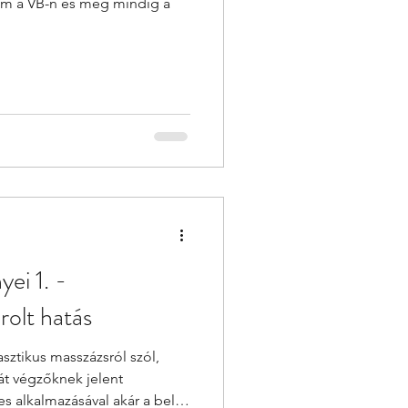
m a VB-n és még mindig a
yei 1. -
olt hatás
ztikus masszázsról szól,
t végzőknek jelent
es alkalmazásával akár a belső