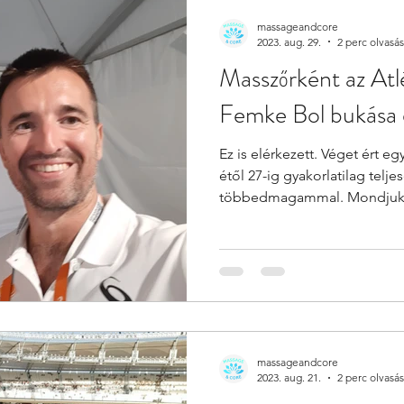
massageandcore
2023. aug. 29.
2 perc olvasás
Masszőrként az Atl
Femke Bol bukása 
Ez is elérkezett. Véget ért e
étől 27-ig gyakorlatilag telj
többedmagammal. Mondjuk.
massageandcore
2023. aug. 21.
2 perc olvasás