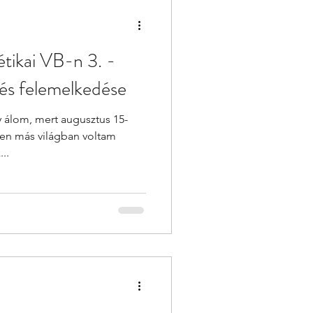
étikai VB-n 3. -
és felemelkedése
gy álom, mert augusztus 15-
esen más világban voltam
..