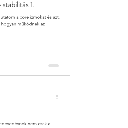
tabilitás 1.
tatom a core izmokat és azt,
t hogyan működnek az
/npIUdFhx40c?feature=share
s
hegesedésnek nem csak a