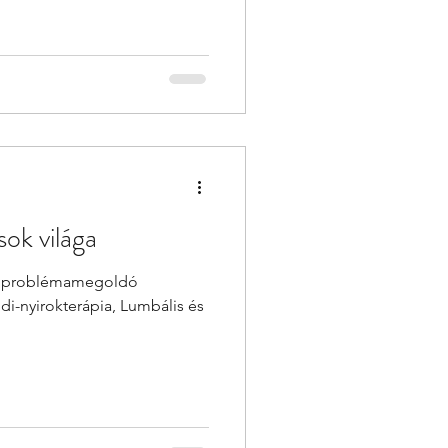
ekik jó (fő)próba az Olimpia
már nem lépnek pályára, de
ják Monacot és Olaszországot
llégáimmal már vasárnaptól
a folyamatos
ok világa
en problémamegoldó
di-nyirokterápia, Lumbális és