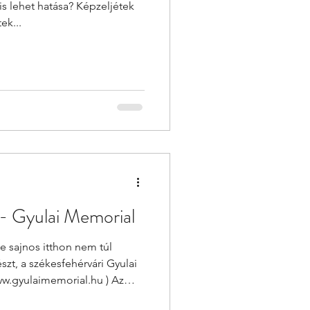
s lehet hatása? Képzeljétek
ek...
n - Gyulai Memorial
e sajnos itthon nem túl
szt, a székesfehérvári Gyulai
ww.gyulaimemorial.hu ) Az
teletét tette a keddi,