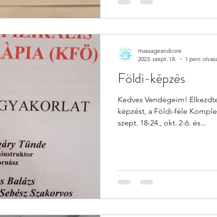
massageandcore
2023. szept. 18.
1 perc olvas
Földi-képzés
Kedves Vendégeim! Elkezdtem
képzést, a Földi-féle Komp
szept. 18-24., okt. 2-6. és...