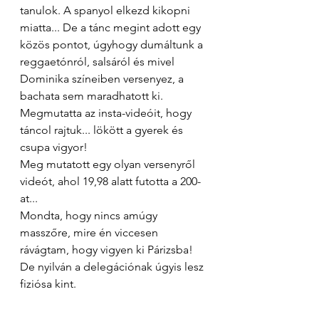
tanulok. A spanyol elkezd kikopni 
miatta... De a tánc megint adott egy 
közös pontot, úgyhogy dumáltunk a 
reggaetónról, salsáról és mivel 
Dominika színeiben versenyez, a 
bachata sem maradhatott ki. 
Megmutatta az insta-videóit, hogy 
táncol rajtuk... lökött a gyerek és 
csupa vigyor!
Meg mutatott egy olyan versenyről 
videót, ahol 19,98 alatt futotta a 200-
at...
Mondta, hogy nincs amúgy 
masszőre, mire én viccesen 
rávágtam, hogy vigyen ki Párizsba! 
De nyilván a delegációnak úgyis lesz 
fiziósa kint.