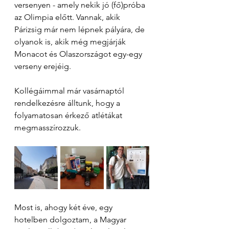
versenyen - amely nekik jó (fő)próba 
az Olimpia előtt. Vannak, akik 
Párizsig már nem lépnek pályára, de 
olyanok is, akik még megjárják 
Monacot és Olaszországot egy-egy 
verseny erejéig.
Kollégáimmal már vasárnaptól 
rendelkezésre álltunk, hogy a 
folyamatosan érkező atlétákat 
megmasszírozzuk.
Most is, ahogy két éve, egy 
hotelben dolgoztam, a Magyar 