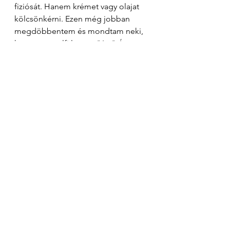
fiziósát. Hanem krémet vagy olajat 
kölcsönkérni. Ezen még jobban 
megdöbbentem és mondtam neki, 
hogy egy szelfi lesz az "ára". Így 
készült a 23-as VB után a második 
közös képem vele. :)