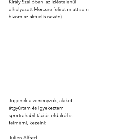
Király Szállóban (az ízléstelenül 
elhelyezett Mercure felirat miatt sem 
hívom az aktuális nevén).
Jöjjenek a versenyzők, akiket 
átgyúrtam és igyekeztem 
sportrehabilitációs oldalról is 
felmérni, kezelni:
Julien Alfred