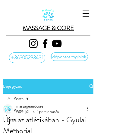
MASSAGE & CORE
Időpontot foglalok!
+36305293431
Bejegyzés
All Posts
massageandcore
All Posts
2024. júl. 14.
2 perc olvasás
Újra az atlétikában - Gyulai
Start
Memorial
Hírek