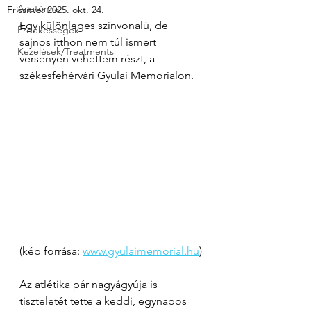
Anatómia
Frissítve:
2025. okt. 24.
Egy különleges színvonalú, de 
Érdekességek
sajnos itthon nem túl ismert 
Kezelések/Treatments
versenyen vehettem részt, a 
székesfehérvári Gyulai Memorialon.
(kép forrása: 
www.gyulaimemorial.hu
)
Az atlétika pár nagyágyúja is 
tiszteletét tette a keddi, egynapos 