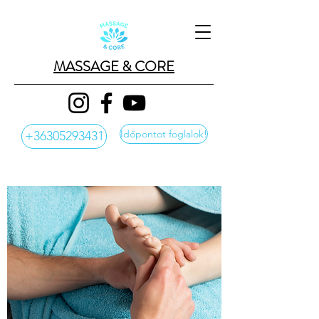
MASSAGE & CORE
Időpontot foglalok!
+36305293431