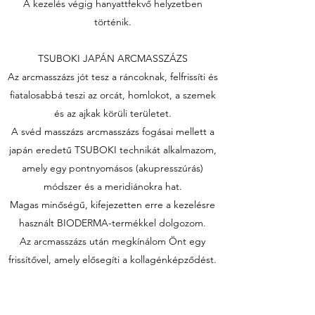
A kezelés végig hanyattfekvő helyzetben
történik.
TSUBOKI JAPÁN ARCMASSZÁZS
Az arcmasszázs jót tesz a ráncoknak, felfrissíti és
fiatalosabbá teszi az orcát, homlokot, a szemek
és az ajkak körüli területet.
A svéd masszázs arcmasszázs fogásai mellett a
japán eredetű TSUBOKI technikát alkalmazom,
amely egy pontnyomásos (akupresszúrás)
módszer és a meridiánokra hat.
Magas minőségű, kifejezetten erre a kezelésre
használt BIODERMA-termékkel dolgozom.
Az arcmasszázs után megkínálom Önt egy
frissítővel, amely elősegíti a kollagénképződést.
Időpontot foglalok!/Booking