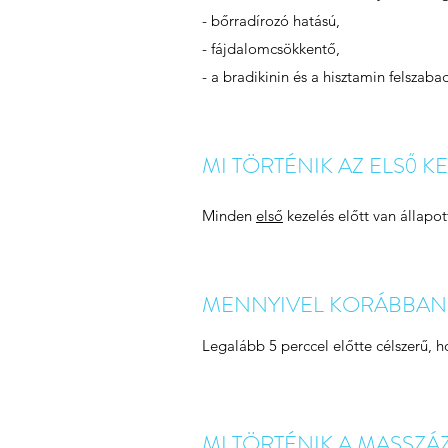
- bőrradírozó hatású,
- fájdalomcsökkentő,
- a bradikinin és a hisztamin felszaba
MI TÖRTÉNIK AZ ELSŐ KE
Minden
első
kezelés előtt van állapo
MENNYIVEL KORÁBBAN É
Legalább 5 perccel előtte célszerű, h
MI TÖRTÉNIK A MASSZÁZ