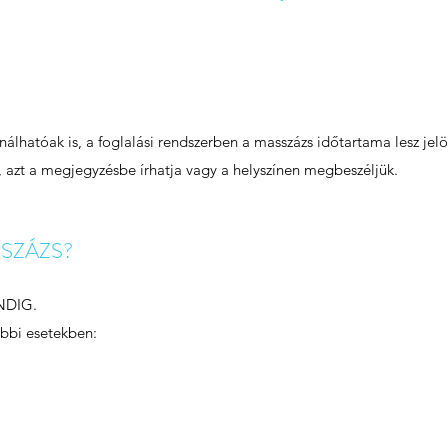
lhatóak is, a foglalási rendszerben a masszázs időtartama lesz jelö
, azt a megjegyzésbe írhatja vagy a helyszínen megbeszéljük.
SZÁZS?
NDIG.
ábbi esetekben: