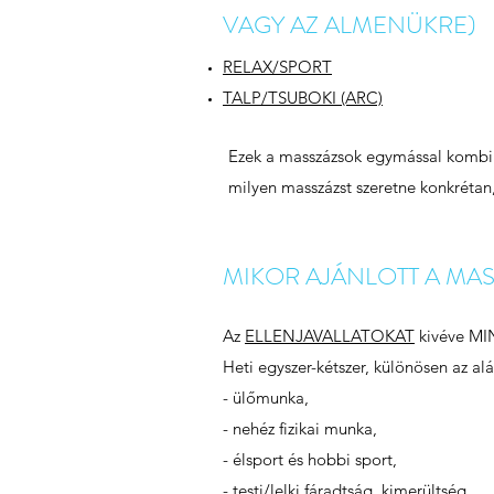
VAGY AZ ALMENÜKRE)
RELAX/SPORT
TALP
/
TSUBOKI (ARC)
Ezek a masszázsok egymással kombiná
milyen masszázst szeretne konkrétan
MIKOR AJÁNLOTT A MAS
Az
ELLENJAVALLATOKAT
kivéve MI
Heti egyszer-kétszer, különösen az al
- ülőmunka,
- nehéz fizikai munka,
- élsport és hobbi sport,
- testi/lelki fáradtság, kimerültség,