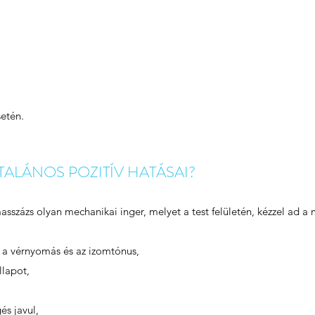
etén.
TALÁNOS POZITÍV HATÁSAI?
asszázs olyan mechanikai inger, melyet a test felületén, kézzel ad a 
s, a vérnyomás és az izomtónus,
llapot,
és javul,