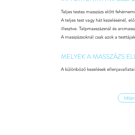
Teljes testes masszázs előtt fehérnemű
A teljes test vagy hát kezelésénél, el
illesztve. Talpmasszázsnál és arcmass
A masszázsoknál csak azok a testtája
MELYEK A MASSZÁZS EL
A különböző kezelések ellenjavallatai
Időpo