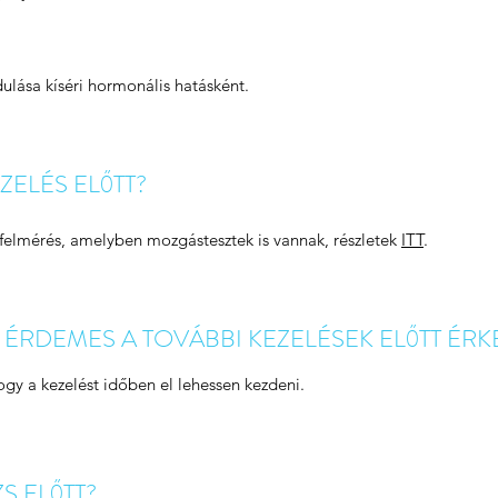
dulása kíséri hormonális hatásként.
ZELÉS ELŐTT?
tfelmérés, amelyben mozgástesztek is vannak, részletek
ITT
.
RDEMES A TOVÁBBI KEZELÉSEK ELŐTT ÉRK
ogy a kezelést időben el lehessen kezdeni.
S ELŐTT?