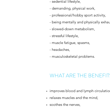
- sedential lifestyle,
- demanding, physical work,
- professional/hobby sport activity,
- being mentally and physically exha
- slowed-down metabolism,
- stressful lifestyle,
- muscle fatigue, spasms,
- headaches,
- musculoskeletal problems.
WHAT ARE THE BENEFI
improves blood and lymph circulatio
relaxes muscles and the mind,
soothes the nerves,