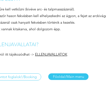
re kell vetkőzni (kivéve arc- és talpmasszázsnál).
őször hason fekvésben kell elhelyezkedni az ágyon, a fejet az arckivá
zázsnál csak hanyatt fekvésben történik a kezelés.
k vannak kitakarva, ahol dolgozom épp.
LENJAVALLATAI?
ról itt tájékozódhat ->
ELLENJAVALLATOK
Főoldal/Main menu
ntot foglalok!/Booking