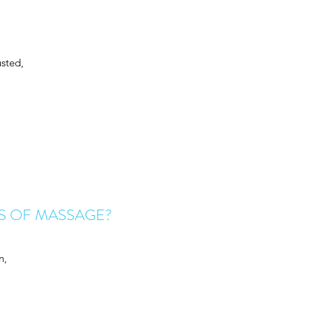
usted,
TS OF MASSAGE?
n,