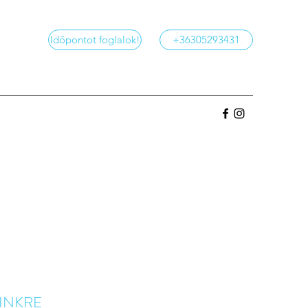
Időpontot foglalok!
+36305293431
LINKRE