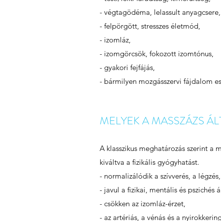
- végtagödéma, lelassult anyagcsere,
- felpörgött, stresszes életmód,
- izomláz,
- izomgörcsök, fokozott izomtónus,
- gyakori fejfájás,
- bármilyen mozgásszervi fájdalom es
MELYEK A MASSZÁZS ÁL
A klasszikus meghatározás szerint a m
kiváltva a fizikális gyógyhatást.
- normalizálódik a szívverés, a légzé
- javul a fizikai, mentális és pszichés á
- csökken az izomláz-érzet,
- az artériás, a vénás és a nyirokkering