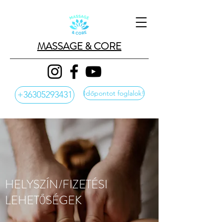
MASSAGE & CORE
Időpontot foglalok!
+36305293431
HELYSZÍN/FIZETÉSI
LEHETŐSÉGEK