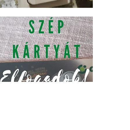
FIZETÉS KÉSZPÉNZZEL, OTP SZÉP KÁRTYA
ALKALMAZÁSSAL VAGY BANKKÁRTYÁVAL A
HELYSZÍNEN.