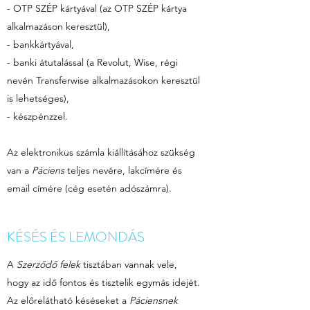
- OTP SZÉP kártyával (az OTP SZÉP kártya
alkalmazáson keresztül),
- bankkártyával,
- banki átutalással (a Revolut, Wise, régi
nevén Transferwise alkalmazásokon keresztül
is lehetséges),
- készpénzzel.
Az elektronikus számla kiállításához szükség
van a
Páciens
teljes nevére, lakcímére és
email címére (cég esetén adószámra).
KÉSÉS ÉS LEMONDÁS
A
Szerződő felek
tisztában vannak vele,
hogy az idő fontos és tisztelik egymás idejét.
Az előrelátható késéseket a
Páciensnek