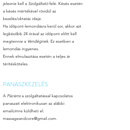
jeleznie kell a
Szolgáltató
felé. Késés esetén
a késés mértékével rövidül az
kezelés/oktatás ideje.
Ha időpont-lemondásra kerül sor, akkor azt
legkésőbb 24 órával az időpont előtt kell
megtennie a
Vendégnek
. Ez esetben a
lemondás ingyenes.
Ennek elmulasztása esetén a teljes ár
térítésköteles.
PANASZKEZELÉS
A
Páciens
a szolgáltatással kapcsolatos
panaszait elektronikusan az alábbi
emailcímre küldheti el:
massageandcore@gmail.com
.