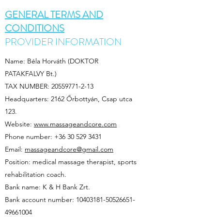
GENERAL TERMS AND
CONDITIONS
PROVIDER INFORMATION
Name: Béla Horváth (DOKTOR
PATAKFALVY Bt.)
TAX NUMBER:
20559771-2-13
Headquarters: 2162 Őrbottyán, Csap utca
123.
Website:
www.massageandcore.com
Phone number: +36 30 529 3431
Email:
massageandcore@gmail.com
Position: medical massage therapist, sports
rehabilitation coach.
Bank name: K & H Bank Zrt.
Bank account number:
10403181-50526651
-
49661004