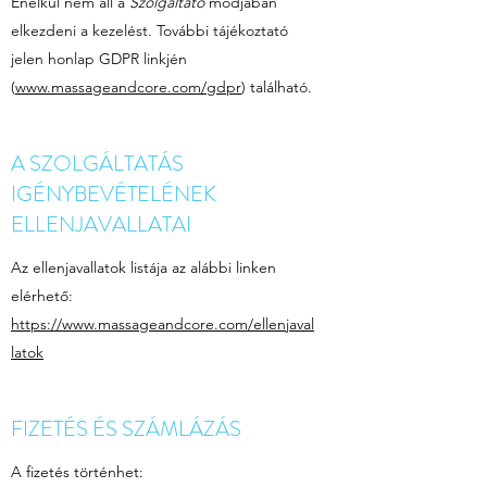
Enélkül nem áll a
Szolgáltató
módjában
elkezdeni a kezelést. További tájékoztató
jelen honlap GDPR linkjén
(
www.massageandcore.com/gdpr
) található.
A SZOLGÁLTATÁS
IGÉNYBEVÉTELÉNEK
ELLENJAVALLATAI
Az ellenjavallatok listája az alábbi linken
elérhető:
https://www.massageandcore.com/ellenjaval
latok
FIZETÉS ÉS SZÁMLÁZÁS
A fizetés történhet: