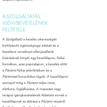
A SZOLGÁLTATÁS
IGÉNYBEVÉTELÉNEK
FELTÉTELE
A
Szolgáltató
a kezelés sikerességét
befolyásoló egészségügyi adatait és a
kezelésre vonatkozó ellenjavallatok
kizárásának tényét egy kezelőlapon, fizikai
formában, azaz papíralapon, a kezelés előtt
a
Páciens
fizikai jelenlétében és a
Pácienssel
konzultálva rögzíti. A kezelőlapon
szerepel még a
Páciens
teljes neve,
életkora, foglalkozása. A masszázs vagy
terápia igénybevételének feltétele ennek a
kezelőlapnak az aláírása a
Páciens
részéről.