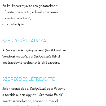
Fizikai közérzetjavító szolgáltatásként:
- frissítő, izomlazító, relaxáló masszázs;
- sportrehabilitáció,
- nyirokterápia.
SZERZŐDÉS TÁRGYA
A
Szolgáltatást igénybevevő
(továbbiakban:
Vendég) megbízza a
Szolgáltatót
fizikai
közérzetjavító szolgáltatás elvégzésére.
SZERZŐDÉS LÉTREJÖTTE
Jelen szerződés a
Szolgáltató
és a
Páciens
–
a továbbiakban együtt: „Szerződő Felek” –
között személyesen, szóban, e-maillel,