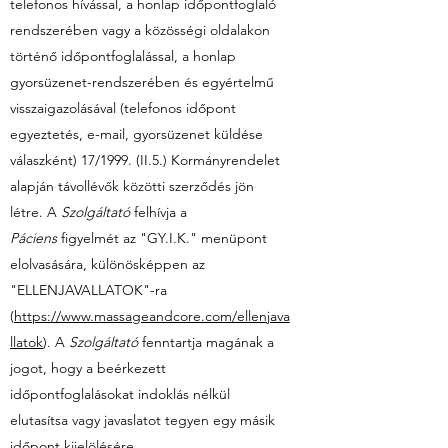
telefonos hívással, a honlap időpontfoglaló
rendszerében vagy a közösségi oldalakon
történő időpontfoglalással, a honlap
gyorsüzenet-rendszerében és egyértelmű
visszaigazolásával (telefonos időpont
egyeztetés, e-mail, gyorsüzenet küldése
válaszként) 17/1999. (II.5.) Kormányrendelet
alapján távollévők közötti szerződés jön
létre. A
Szolgáltató
felhívja a
Páciens
figyelmét az "GY.I.K." menüpont
elolvasására, különösképpen az
"ELLENJAVALLATOK"-ra
(
https://www.massageandcore.com/ellenjava
llatok
). A
Szolgáltató
fenntartja magának a
jogot, hogy a beérkezett
időpontfoglalásokat indoklás nélkül
elutasítsa vagy javaslatot tegyen egy másik
időpont kijelölésére.