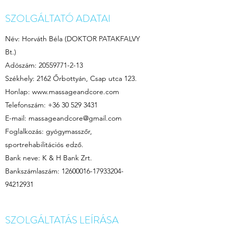
SZOLGÁLTATÓ ADATAI
Név: Horváth Béla (DOKTOR PATAKFALVY
Bt.)
Adószám:
20559771-2-13
Székhely: 2162 Őrbottyán, Csap utca 123.
Honlap:
www.massageandcore.com
Telefonszám:
+36 30 529 3431
E-mail:
massageandcore@gmail.com
Foglalkozás: gyógymasszőr,
sportrehabilitációs edző.
Bank neve: K & H Bank Zrt.
Bankszámlaszám:
12600016-17933204
-
94212931
SZOLGÁLTATÁS LEÍRÁSA