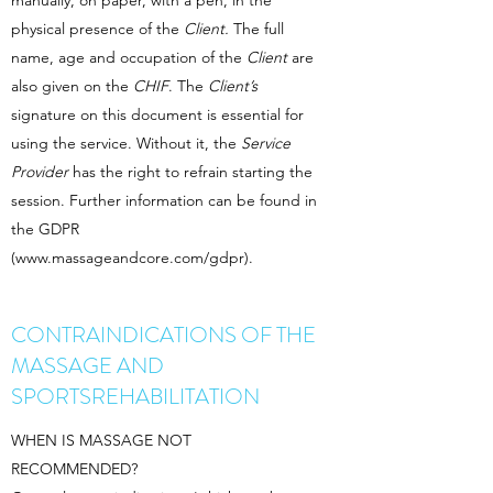
manually, on paper, with a pen, in the
physical presence of the
Client.
The full
name, age and occupation of the
Client
are
also given on the
CHIF
. The
Client’s
signature on this document is essential for
using the service. Without it, the
Service
Provider
has the right to refrain starting the
session. Further information can be found in
the GDPR
(
www.massageandcore.com/gdpr).
CONTRAINDICATIONS OF THE
MASSAGE AND
SPORTSREHABILITATION
WHEN IS MASSAGE NOT
RECOMMENDED?