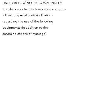
LISTED BELOW NOT RECOMMENDED?
It is also important to take into account the
following special contraindications
regarding the use of the following
equipments (in addition to the
contraindications of massage):
CONTRAINDICATIONS OF THE
INVERSION TABLE (AS PART OF SPORTS
MASSAGE AND SPORTS REHABILITATION)
- cerebral vascular problems,
- glaucoma and other diseases affecting the
eyes,
- tinnitus, otitis media (ear infection),
- groin hernia, umbilical hernia,
- joint implants,
- bone marrow inflammation,