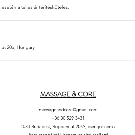
esetén a teljes ár térítésköteles.
 út 20a, Hungary
MASSAGE & CORE
massageandcore@gmail.com
+36 30 529 3431
1033 Budapest, Bogdáni út 20/A, csengő: nem a
kapucsengőknél, hanem az ajtó mellett!