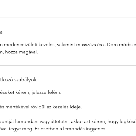
sa
 medenceízületi kezelés, valamint masszázs és a Dorn módsze
em, hozza magával.
tkozó szabályok
séseket kérem, jelezze felém.
s mértékével rövidül az kezelés ideje.
pontját lemondani vagy áttetetni, akkor azt kérem, hogy legkéső
rával tegye meg. Ez esetben a lemondás ingyenes.