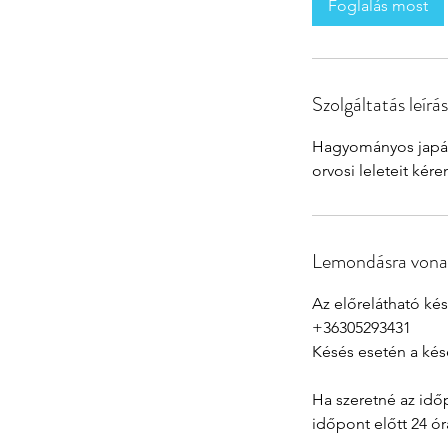
Foglalás most
r
c
Szolgáltatás leírá
Hagyományos japán
orvosi leleteit kér
Lemondásra vona
Az előrelátható ké
+36305293431
Késés esetén a késé
Ha szeretné az idő
időpont előtt 24 ó