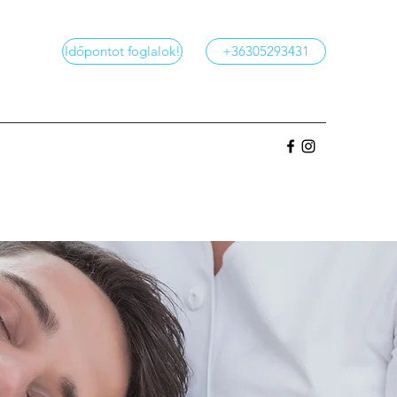
Időpontot foglalok!
+36305293431