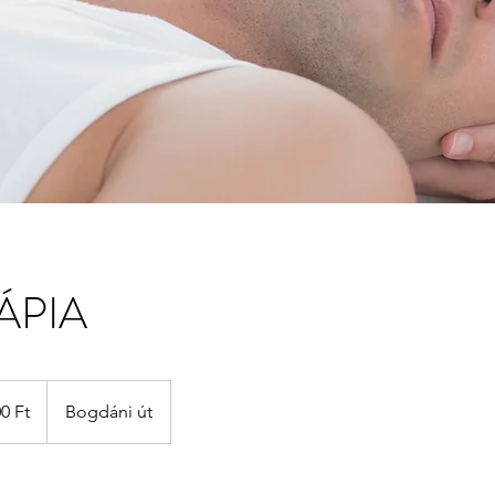
RÁPIA
0 Ft
Bogdáni út