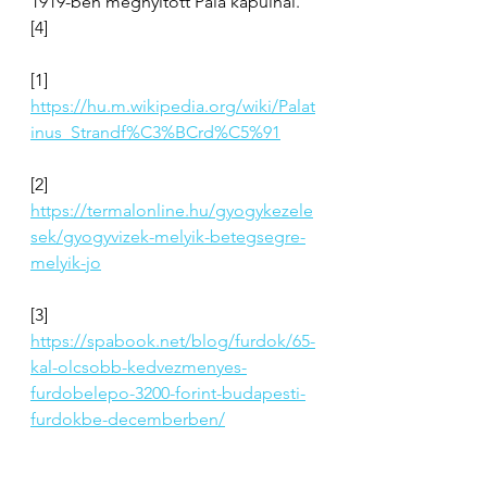
1919-ben megnyitott Pala kapuinál. 
[4]
[1] 
https://hu.m.wikipedia.org/wiki/Palat
inus_Strandf%C3%BCrd%C5%91
[2]
https://termalonline.hu/gyogykezele
sek/gyogyvizek-melyik-betegsegre-
melyik-jo
[3]
https://spabook.net/blog/furdok/65-
kal-olcsobb-kedvezmenyes-
furdobelepo-3200-forint-budapesti-
furdokbe-decemberben/
[4]