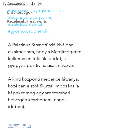
Anatómia
Frissítve:
2025. okt. 24.
#gyógyvíz
, 
#gyógymasszázs
, 
Érdekességek
#budapestgyógyvizei
, 
Kezelések/Treatments
#ízületibántalmak
, 
#gyomorproblémák
A Palatinus Strandfürdő kiválóan 
alkalmas arra, hogy a Margitszigeten 
kellemesen töltsük az időt, a 
gyógyvíz pozitív hatásait élvezve. 
A kinti központi medence látványa, 
középen a szökőkúttal impozàns (a 
képeket még egy szeptemberi 
hétvégén készítettem, napos 
időben).