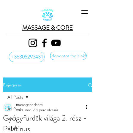
MASSAGE & CORE
Időpontot foglalok!
+36305293431
Bejegyzés
All Posts
massageandcore
All Posts
2022. dec. 9.
1 perc olvasás
Gyógyfürdők világa 2. rész -
Start
Palatinus
Hírek