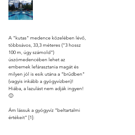
A "kutas" medence közelében lévő, 
többsávos, 33,3 méteres ("3 hossz 
100 m, úgy számold") 
úszómedencében lehet az 
embernek lefárasztania magát és 
milyen jól is esik utána a "brűdben"
(vagyis inkább a gyógyvízben)! 
Hiába, a lazulást nem adják ingyen! 
🙂
Ám lássuk a gyógyvíz "beltartalmi 
értékeit" [1]: